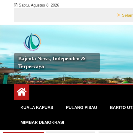
Skip
Sabtu, Agustus 8, 2026
to
Selamat Datang di 
content
Bajenta News, Independen &
Terpercaya
KUALA KAPUAS
PULANG PISAU
BARITO U
MIMBAR DEMOKRASI