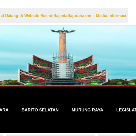
Website Resmi BajentaBajurah.com – Media Informasi Lokal yang Akurat
TARA
BARITO SELATAN
MURUNG RAYA
LEGISLA