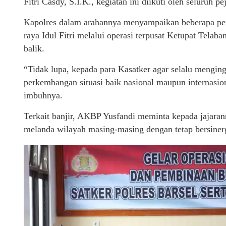
Fitri Casdy, S.I.K., kegiatan ini diikuti oleh seluruh 
Kapolres dalam arahannya menyampaikan beberapa pen
raya Idul Fitri melalui operasi terpusat Ketupat Telab
balik.
“Tidak lupa, kepada para Kasatker agar selalu menging
perkembangan situasi baik nasional maupun internasio
imbuhnya.
Terkait banjir, AKBP Yusfandi meminta kepada jajaran
melanda wilayah masing-masing dengan tetap bersinerg