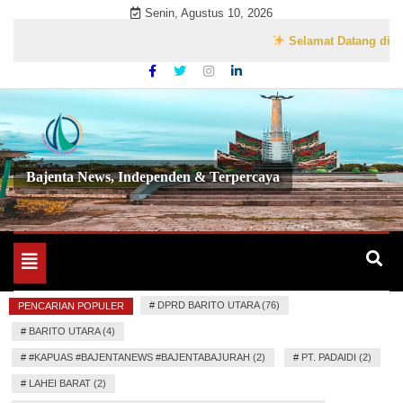
Skip
Senin, Agustus 10, 2026
to
Selamat Datang di Website
content
Bajenta News, Independen & Terpercaya
Toggle
navigation
#
DPRD BARITO UTARA (76)
PENCARIAN POPULER
#
BARITO UTARA (4)
#
#KAPUAS #BAJENTANEWS #BAJENTABAJURAH (2)
#
PT. PADAIDI (2)
#
LAHEI BARAT (2)