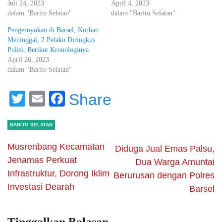
Juli 24, 2023
April 4, 2023
dalam "Barito Selatan"
dalam "Barito Selatan"
Pengeroyokan di Barsel, Korban
Meninggal, 2 Pelaku Diringkus
Polisi, Berikut Kronologinya
April 26, 2023
dalam "Barito Selatan"
Twitter
Email
Facebook
Share
BARITO SELATAN
Musrenbang Kecamatan
Diduga Jual Emas Palsu,
Jenamas Perkuat
Dua Warga Amuntai
Infrastruktur, Dorong Iklim
Berurusan dengan Polres
Investasi Dearah
Barsel
Tinggalkan Balasan