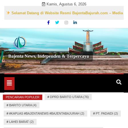
Skip
Kamis, Agustus 6, 2026
to
Selamat Datang di Website Resmi BajentaBajurah.com – Media Informas
content
Bajenta News, Independen & Terpercaya
Toggle
navigation
#
DPRD BARITO UTARA (76)
PENCARIAN POPULER
#
BARITO UTARA (4)
#
#KAPUAS #BAJENTANEWS #BAJENTABAJURAH (2)
#
PT. PADAIDI (2)
#
LAHEI BARAT (2)