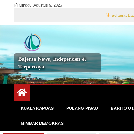
Skip
Minggu, Agustus 9, 2026
to
Selamat Datang di Websi
content
Bajenta News, Independen &
Terpercaya
KUALA KAPUAS
PULANG PISAU
BARITO U
MIMBAR DEMOKRASI