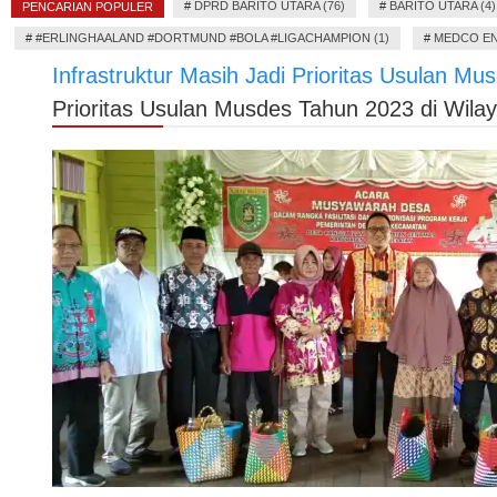
#
DPRD BARITO UTARA (76)
#
BARITO UTARA (4)
PENCARIAN POPULER
#
#ERLINGHAALAND #DORTMUND #BOLA #LIGACHAMPION (1)
#
MEDCO EN
Infrastruktur Masih Jadi Prioritas Usulan 
Prioritas Usulan Musdes Tahun 2023 di Wil