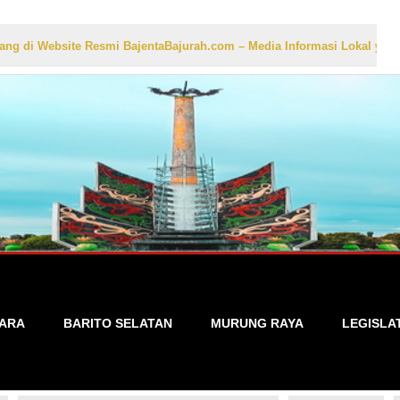
te Resmi BajentaBajurah.com – Media Informasi Lokal yang Akurat, Ce
TARA
BARITO SELATAN
MURUNG RAYA
LEGISLA