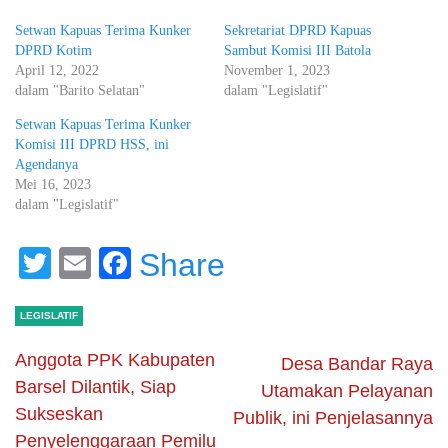
Setwan Kapuas Terima Kunker
Sekretariat DPRD Kapuas
DPRD Kotim
Sambut Komisi III Batola
April 12, 2022
November 1, 2023
dalam "Barito Selatan"
dalam "Legislatif"
Setwan Kapuas Terima Kunker
Komisi III DPRD HSS, ini
Agendanya
Mei 16, 2023
dalam "Legislatif"
Twitter
Email
Facebook
Share
LEGISLATIF
Anggota PPK Kabupaten
Desa Bandar Raya
Barsel Dilantik, Siap
Utamakan Pelayanan
Sukseskan
Publik, ini Penjelasannya
Penyelenggaraan Pemilu