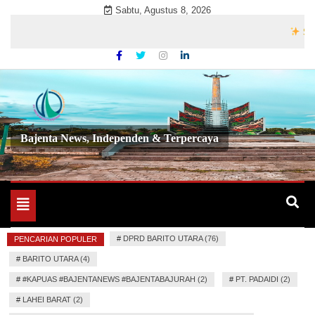
Skip
Sabtu, Agustus 8, 2026
to
Selamat 
content
Bajenta News, Independen & Terpercaya
Toggle
navigation
#
DPRD BARITO UTARA (76)
PENCARIAN POPULER
#
BARITO UTARA (4)
#
#KAPUAS #BAJENTANEWS #BAJENTABAJURAH (2)
#
PT. PADAIDI (2)
#
LAHEI BARAT (2)