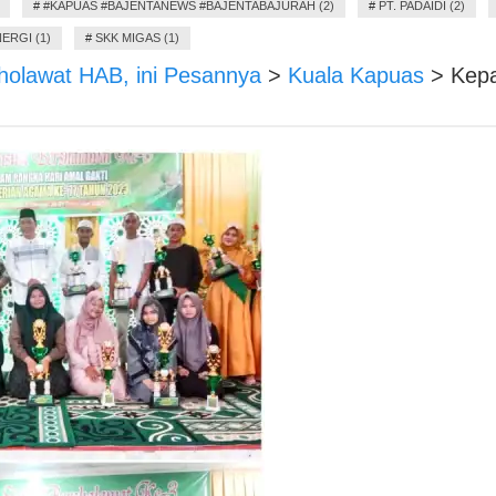
#
#KAPUAS #BAJENTANEWS #BAJENTABAJURAH (2)
#
PT. PADAIDI (2)
ERGI (1)
#
SKK MIGAS (1)
olawat HAB, ini Pesannya
>
Kuala Kapuas
>
Kep