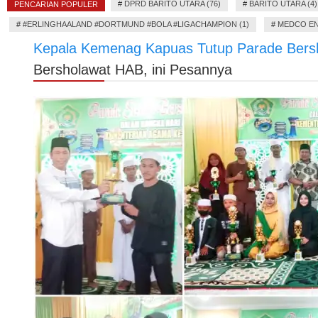
#
DPRD BARITO UTARA (76)
#
BARITO UTARA (4)
PENCARIAN POPULER
#
#ERLINGHAALAND #DORTMUND #BOLA #LIGACHAMPION (1)
#
MEDCO EN
Kepala Kemenag Kapuas Tutup Parade Bersh
Bersholawat HAB, ini Pesannya