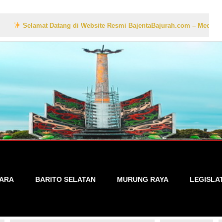
 Datang di Website Resmi BajentaBajurah.com – Media Informasi Lokal
TARA
BARITO SELATAN
MURUNG RAYA
LEGISLA