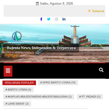
Skip
Sabtu, Agustus 8, 2026
to
Selamat Datang di Web
content
Bajenta News, Independen & Terpercaya
Toggle
navigation
#
DPRD BARITO UTARA (76)
PENCARIAN POPULER
#
BARITO UTARA (4)
#
#KAPUAS #BAJENTANEWS #BAJENTABAJURAH (2)
#
PT. PADAIDI (2)
#
LAHEI BARAT (2)