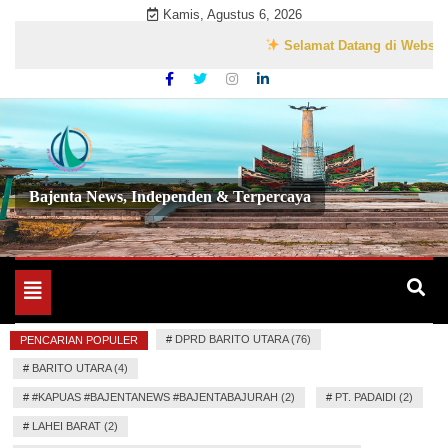
Skip
Kamis, Agustus 6, 2026
to
Selamat Datang di Website Resmi
content
Bajenta News, Independen & Terpercaya
Toggle
navigation
#
DPRD BARITO UTARA (76)
PENCARIAN POPULER
#
BARITO UTARA (4)
#
#KAPUAS #BAJENTANEWS #BAJENTABAJURAH (2)
#
PT. PADAIDI (2)
#
LAHEI BARAT (2)