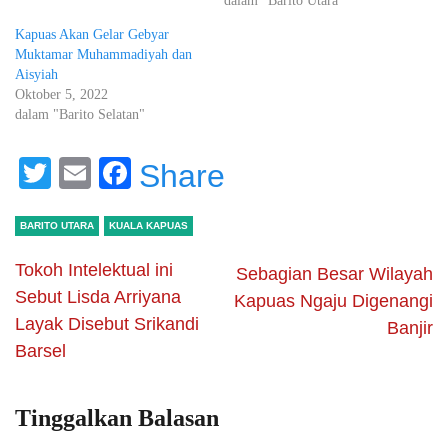
dalam "Barito Utara"
Kapuas Akan Gelar Gebyar
Muktamar Muhammadiyah dan
Aisyiah
Oktober 5, 2022
dalam "Barito Selatan"
Twitter
Email
Facebook
Share
BARITO UTARA
KUALA KAPUAS
Tokoh Intelektual ini
Sebagian Besar Wilayah
Sebut Lisda Arriyana
Kapuas Ngaju Digenangi
Layak Disebut Srikandi
Banjir
Barsel
Tinggalkan Balasan