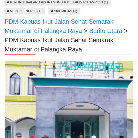
#
#ERLINGHAALAND #DORTMUND #BOLA #LIGACHAMPION (1)
#
MEDCO ENERGI (1)
#
SKK MIGAS (1)
PDM Kapuas Ikut Jalan Sehat Semarak
Muktamar di Palangka Raya
>
Barito Utara
>
PDM Kapuas Ikut Jalan Sehat Semarak
Muktamar di Palangka Raya