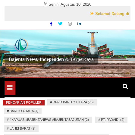
Skip
Senin, Agustus 10, 2026
to
Selamat Datang di Website Re
content
Bajenta News, Independen & Terpercaya
Toggle
navigation
#
DPRD BARITO UTARA (76)
PENCARIAN POPULER
#
BARITO UTARA (4)
#
#KAPUAS #BAJENTANEWS #BAJENTABAJURAH (2)
#
PT. PADAIDI (2)
#
LAHEI BARAT (2)