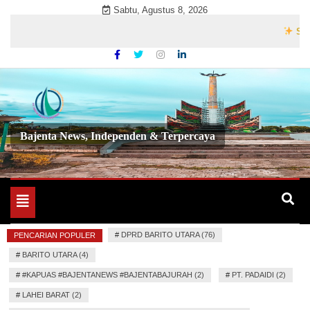
Skip
Sabtu, Agustus 8, 2026
to
Selamat 
content
Bajenta News, Independen & Terpercaya
Toggle
navigation
#
DPRD BARITO UTARA (76)
PENCARIAN POPULER
#
BARITO UTARA (4)
#
#KAPUAS #BAJENTANEWS #BAJENTABAJURAH (2)
#
PT. PADAIDI (2)
#
LAHEI BARAT (2)