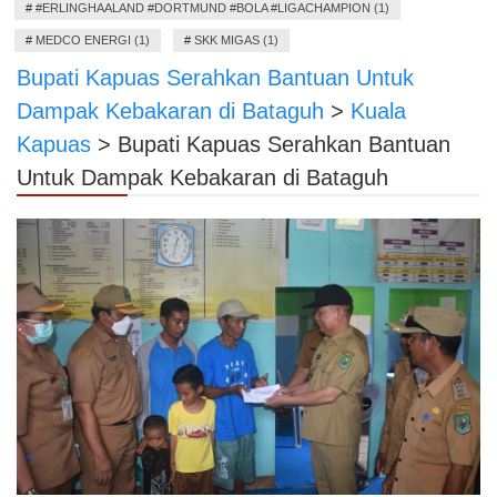
#
#ERLINGHAALAND #DORTMUND #BOLA #LIGACHAMPION (1)
#
MEDCO ENERGI (1)
#
SKK MIGAS (1)
Bupati Kapuas Serahkan Bantuan Untuk
Dampak Kebakaran di Bataguh
>
Kuala
Kapuas
>
Bupati Kapuas Serahkan Bantuan
Untuk Dampak Kebakaran di Bataguh