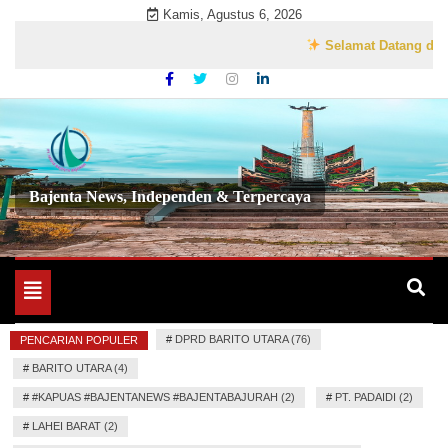
Skip
Kamis, Agustus 6, 2026
to
Selamat Datang di Websit
content
Bajenta News, Independen & Terpercaya
Toggle
navigation
#
DPRD BARITO UTARA (76)
PENCARIAN POPULER
#
BARITO UTARA (4)
#
#KAPUAS #BAJENTANEWS #BAJENTABAJURAH (2)
#
PT. PADAIDI (2)
#
LAHEI BARAT (2)