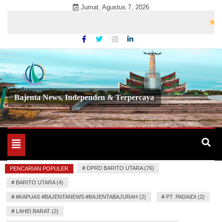
Skip
Jumat, Agustus 7, 2026
to
Selama
content
Bajenta News, Independen & Terpercaya
Toggle
navigation
#
DPRD BARITO UTARA (76)
PENCARIAN POPULER
#
BARITO UTARA (4)
#
#KAPUAS #BAJENTANEWS #BAJENTABAJURAH (2)
#
PT. PADAIDI (2)
#
LAHEI BARAT (2)