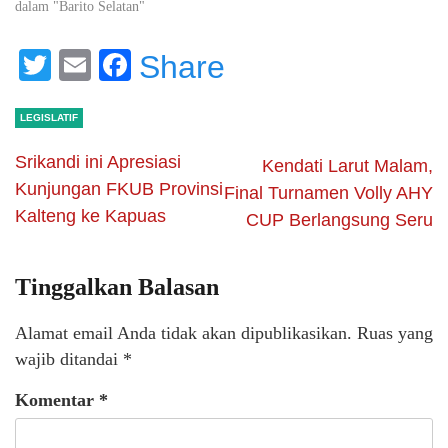
dalam "Barito Selatan"
Twitter
Email
Facebook
Share
LEGISLATIF
Srikandi ini Apresiasi
Kendati Larut Malam,
Kunjungan FKUB Provinsi
Final Turnamen Volly AHY
Kalteng ke Kapuas
CUP Berlangsung Seru
Tinggalkan Balasan
Alamat email Anda tidak akan dipublikasikan.
Ruas yang
wajib ditandai
*
Komentar
*