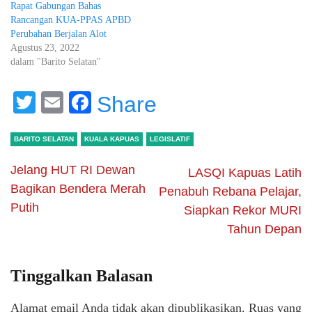
Rapat Gabungan Bahas
Rancangan KUA-PPAS APBD
Perubahan Berjalan Alot
Agustus 23, 2022
dalam "Barito Selatan"
Twitter
Email
Facebook
Share
BARITO SELATAN
KUALA KAPUAS
LEGISLATIF
Jelang HUT RI Dewan
LASQI Kapuas Latih
Bagikan Bendera Merah
Penabuh Rebana Pelajar,
Putih
Siapkan Rekor MURI
Tahun Depan
Tinggalkan Balasan
Alamat email Anda tidak akan dipublikasikan.
Ruas yang