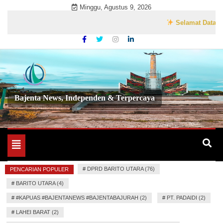
Skip
Minggu, Agustus 9, 2026
to
Selamat Datang di We
content
Bajenta News, Independen & Terpercaya
Toggle
navigation
#
DPRD BARITO UTARA (76)
PENCARIAN POPULER
#
BARITO UTARA (4)
#
#KAPUAS #BAJENTANEWS #BAJENTABAJURAH (2)
#
PT. PADAIDI (2)
#
LAHEI BARAT (2)