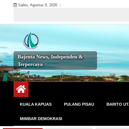
Skip
Sabtu, Agustus 8, 2026
to
S
content
Bajenta News, Independen &
Terpercaya
KUALA KAPUAS
PULANG PISAU
BARITO U
MIMBAR DEMOKRASI