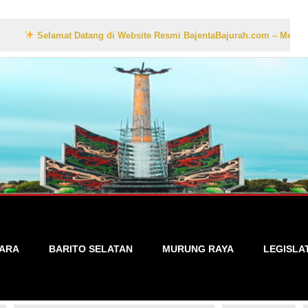
elamat Datang di Website Resmi BajentaBajurah.com – Media Informasi 
TARA
BARITO SELATAN
MURUNG RAYA
LEGISLA