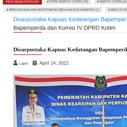
#
DPRD BARITO UTARA (76)
#
BARITO UTARA (4)
PENCARIAN POPULER
#
#ERLINGHAALAND #DORTMUND #BOLA #LIGACHAMPION (1)
#
MEDCO EN
Disarpustaka Kapuas Kedatangan Bapemper
Bapemperda dan Komisi IV DPRD Kotim
Disarpustaka Kapuas Kedatangan Bapemper
April 14, 2022
Lapro