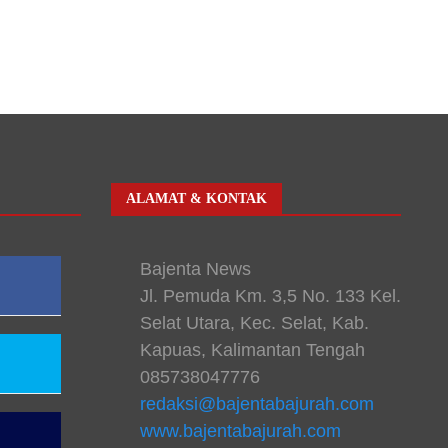
ALAMAT & KONTAK
Bajenta News
Jl. Pemuda Km. 3,5 No. 133 Kel.
Selat Utara, Kec. Selat, Kab.
Kapuas, Kalimantan Tengah
085738047776
redaksi@bajentabajurah.com
www.bajentabajurah.com