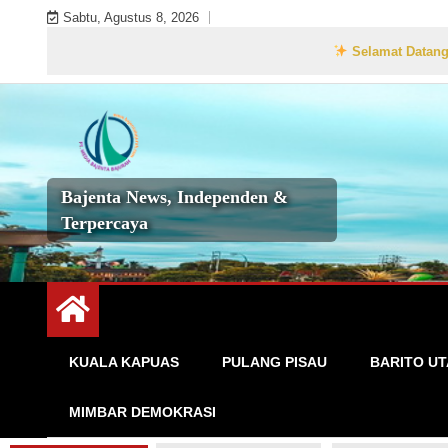
Skip
Sabtu, Agustus 8, 2026
to
Selamat Datang di Web
content
Bajenta News, Independen &
Terpercaya
KUALA KAPUAS
PULANG PISAU
BARITO U
MIMBAR DEMOKRASI