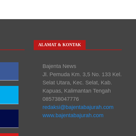
ALAMAT & KONTAK
Bajenta News
Jl. Pemuda Km. 3,5 No. 133 Kel.
Selat Utara, Kec. Selat, Kab.
Kapuas, Kalimantan Tengah
085738047776
redaksi@bajentabajurah.com
www.bajentabajurah.com
n