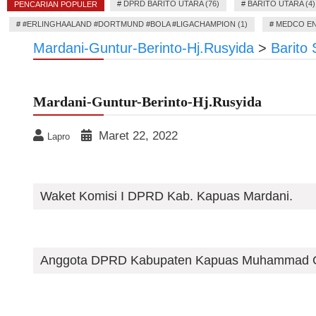
#
DPRD BARITO UTARA (76)
#
BARITO UTARA (4)
PENCARIAN POPULER
#
#ERLINGHAALAND #DORTMUND #BOLA #LIGACHAMPION (1)
#
MEDCO EN
Mardani-Guntur-Berinto-Hj.Rusyida
>
Barito 
Mardani-Guntur-Berinto-Hj.Rusyida
Maret 22, 2022
Lapro
Waket Komisi I DPRD Kab. Kapuas Mardani.
Anggota DPRD Kabupaten Kapuas Muhammad Gun