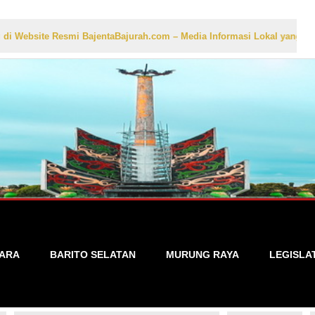
site Resmi BajentaBajurah.com – Media Informasi Lokal yang Akurat, C
TARA
BARITO SELATAN
MURUNG RAYA
LEGISLA