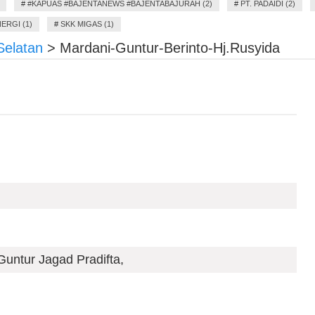
#
#KAPUAS #BAJENTANEWS #BAJENTABAJURAH (2)
#
PT. PADAIDI (2)
ERGI (1)
#
SKK MIGAS (1)
Selatan
>
Mardani-Guntur-Berinto-Hj.Rusyida
tur Jagad Pradifta,