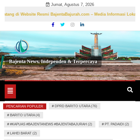
Skip
Jumat, Agustus 7, 2026
to
g di Website Resmi BajentaBajurah.com – Media Informasi Lokal yang A
content
Bajenta News, Independen & Terpercaya
Toggle
navigation
#
DPRD BARITO UTARA (76)
PENCARIAN POPULER
#
BARITO UTARA (4)
#
#KAPUAS #BAJENTANEWS #BAJENTABAJURAH (2)
#
PT. PADAIDI (2)
#
LAHEI BARAT (2)