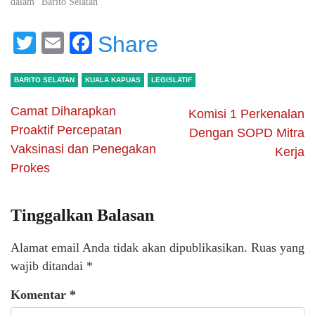
dalam "Barito Selatan"
Twitter
Email
Facebook
Share
BARITO SELATAN
KUALA KAPUAS
LEGISLATIF
Camat Diharapkan
Komisi 1 Perkenalan
Proaktif Percepatan
Dengan SOPD Mitra
Vaksinasi dan Penegakan
Kerja
Prokes
Tinggalkan Balasan
Alamat email Anda tidak akan dipublikasikan.
Ruas yang
wajib ditandai
*
Komentar
*