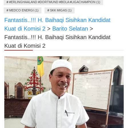
#
#ERLINGHAALAND #DORTMUND #BOLA #LIGACHAMPION (1)
#
MEDCO ENERGI (1)
#
SKK MIGAS (1)
Fantastis..!!! H. Baihaqi Sisihkan Kandidat
Kuat di Komisi 2
>
Barito Selatan
>
Fantastis..!!! H. Baihaqi Sisihkan Kandidat
Kuat di Komisi 2