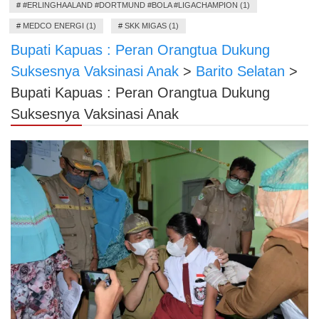
#
#ERLINGHAALAND #DORTMUND #BOLA #LIGACHAMPION (1)
#
MEDCO ENERGI (1)
#
SKK MIGAS (1)
Bupati Kapuas : Peran Orangtua Dukung
Suksesnya Vaksinasi Anak
>
Barito Selatan
>
Bupati Kapuas : Peran Orangtua Dukung
Suksesnya Vaksinasi Anak