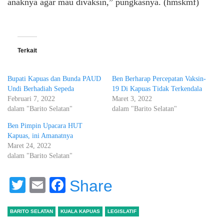
anaknya agar mau divaksin,” pungkasnya. (hmskmf)
Terkait
Bupati Kapuas dan Bunda PAUD
Ben Berharap Percepatan Vaksin-
Undi Berhadiah Sepeda
19 Di Kapuas Tidak Terkendala
Februari 7, 2022
Maret 3, 2022
dalam "Barito Selatan"
dalam "Barito Selatan"
Ben Pimpin Upacara HUT
Kapuas, ini Amanatnya
Maret 24, 2022
dalam "Barito Selatan"
Twitter
Email
Facebook
Share
BARITO SELATAN
KUALA KAPUAS
LEGISLATIF