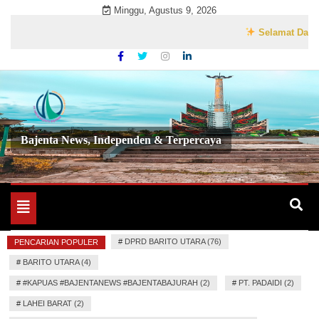
Skip
Minggu, Agustus 9, 2026
to
Selamat Datang di 
content
Bajenta News, Independen & Terpercaya
Toggle
navigation
#
DPRD BARITO UTARA (76)
PENCARIAN POPULER
#
BARITO UTARA (4)
#
#KAPUAS #BAJENTANEWS #BAJENTABAJURAH (2)
#
PT. PADAIDI (2)
#
LAHEI BARAT (2)