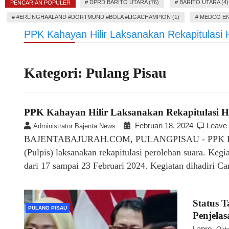
#
DPRD BARITO UTARA (76)
#
BARITO UTARA (4)
PENCARIAN POPULER
#
#ERLINGHAALAND #DORTMUND #BOLA #LIGACHAMPION (1)
#
MEDCO EN
PPK Kahayan Hilir Laksanakan Rekapitulasi 
Kategori:
Pulang Pisau
PPK Kahayan Hilir Laksanakan Rekapitulasi H
Februari 18, 2024
Leave
Administrator Bajenta News
BAJENTABAJURAH.COM, PULANGPISAU - PPK Kecama
(Pulpis) laksanakan rekapitulasi perolehan suara. Keg
dari 17 sampai 23 Februari 2024. Kegiatan dihadiri 
Status T
PULANG PISAU
Penjela
Lapro