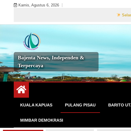
Skip
Kamis, Agustus 6, 2026
to
Selamat Datang 
content
Bajenta News, Independen &
Terpercaya
KUALA KAPUAS
PULANG PISAU
BARITO U
MIMBAR DEMOKRASI