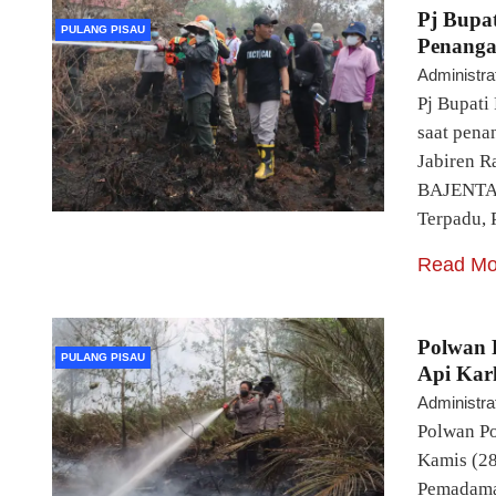
Pj Bupa
PULANG PISAU
Penanga
Administra
Pj Bupati
saat pena
Jabiren R
BAJENTA
Terpadu, 
Read Mo
Polwan 
PULANG PISAU
Api Kar
Administra
Polwan Po
Kamis (
Pemadaman