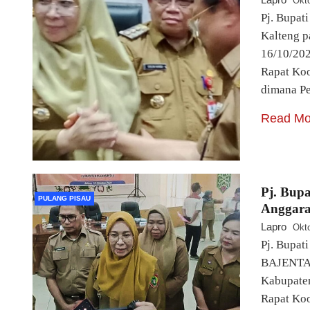
Okto
Pj. Bupat
Kalteng p
16/10/2
Rapat Koo
dimana Pe
Read Mo
Pj. Bup
PULANG PISAU
Anggar
Lapro
Okto
Pj. Bupat
BAJENTA
Kabupaten
Rapat Koo