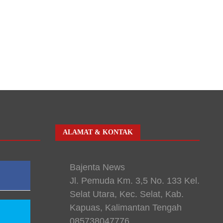
ALAMAT & KONTAK
Bajenta News
Jl. Pemuda Km. 3,5 No. 133 Kel.
Selat Utara, Kec. Selat, Kab.
Kapuas, Kalimantan Tengah
085738047776