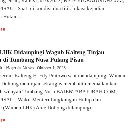
lang Pisau, Kamis (5/10/2023) BAJENTABAJURAH.COM,
AU - Saat ini kondisi dua titik lokasi kejadian
n Hutan…
re
HK Didampingi Wagub Kalteng Tinjau
a di Tumbang Nusa Pulang Pisau
tor Bajenta News
Oktober 1, 2023
bernur Kalteng H. Edy Pratowo saat mendampingi Wamen
 Dohong meninjau sekaligus membantu memadamkan
 di wilayah Tumbang Nusa BAJENTABAJURAH.COM,
SAU - Wakil Menteri Lingkungan Hidup dan
n (Wamen LHK) Alue Dohong didampingi…
re