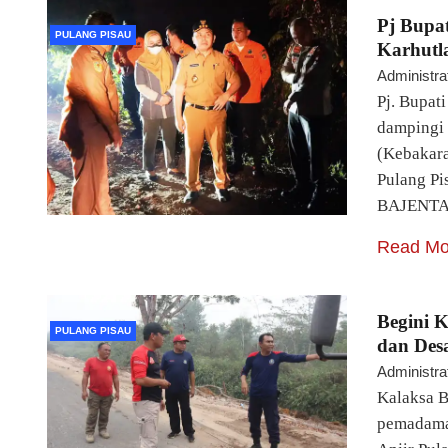
Pj Bupa
PULANG PISAU
Karhutl
Administra
Pj. Bupat
dampingi 
(Kebakara
Pulang Pi
BAJENTA
Read Mo
Begini 
PULANG PISAU
dan Des
Administra
Kalaksa B
pemadaman