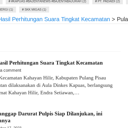
#
#KAPUAS #BAJENTANEWS #BAJENTABAJURAH (2)
#
PT. PADAIDI (2)
ERGI (1)
#
SKK MIGAS (1)
Hasil Perhitungan Suara Tingkat Kecamatan
>
Pula
asil Perhitungan Suara Tingkat Kecamatan
 a comment
tan Kahayan Hilir, Kabupaten Pulang Pisau
iatan dilaksanakan di Aula Dinkes Kapuas, berlangsung
Camat Kahayan Hilir, Endra Setiawan,…
anggap Darurat Pulpis Siap Dilanjukan, ini
sanya