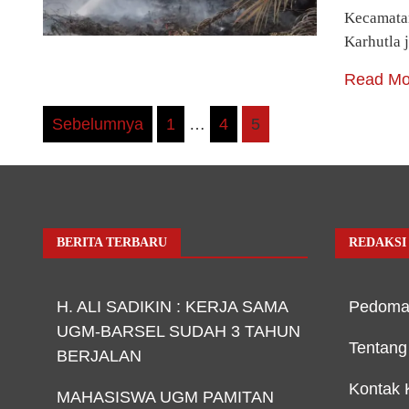
Kecamatan
Karhutla 
Read Mo
Paginasi
Sebelumnya
1
…
4
5
pos
BERITA TERBARU
REDAKSI
H. ALI SADIKIN : KERJA SAMA
Pedoma
UGM-BARSEL SUDAH 3 TAHUN
Tentang
BERJALAN
Kontak 
MAHASISWA UGM PAMITAN