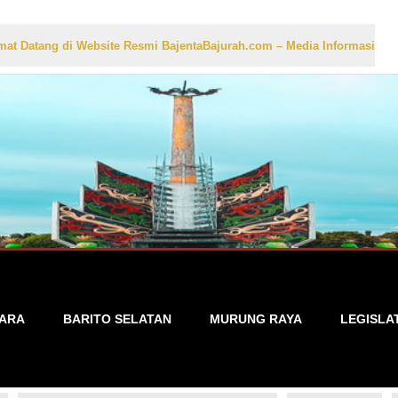
di Website Resmi BajentaBajurah.com – Media Informasi Lokal yang Aku
TARA
BARITO SELATAN
MURUNG RAYA
LEGISLA