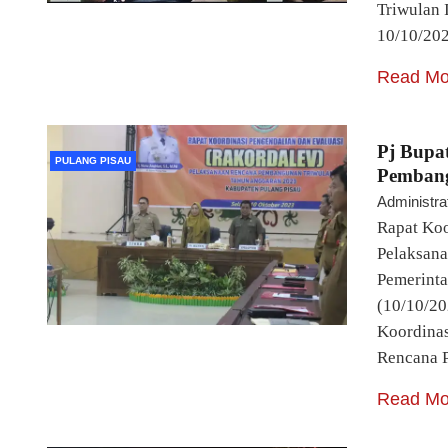
Triwulan 
10/10/20
Read Mo
Pj Bupa
PULANG PISAU
Pembang
Administra
Rapat Koo
Pelaksana
Pemerinta
(10/10/
Koordinas
Rencana P
Read Mo