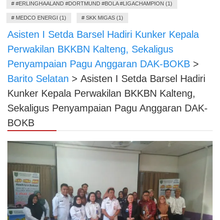
#
#ERLINGHAALAND #DORTMUND #BOLA #LIGACHAMPION (1)
#
MEDCO ENERGI (1)
#
SKK MIGAS (1)
Asisten I Setda Barsel Hadiri Kunker Kepala
Perwakilan BKKBN Kalteng, Sekaligus
Penyampaian Pagu Anggaran DAK-BOKB
>
Barito Selatan
>
Asisten I Setda Barsel Hadiri
Kunker Kepala Perwakilan BKKBN Kalteng,
Sekaligus Penyampaian Pagu Anggaran DAK-
BOKB