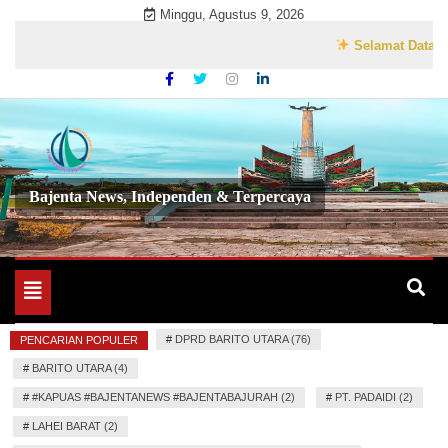
Skip
Minggu, Agustus 9, 2026
to
Selamat Datang di Web
content
Bajenta News, Independen & Terpercaya
Toggle
navigation
#
DPRD BARITO UTARA (76)
PENCARIAN POPULER
#
BARITO UTARA (4)
#
#KAPUAS #BAJENTANEWS #BAJENTABAJURAH (2)
#
PT. PADAIDI (2)
#
LAHEI BARAT (2)