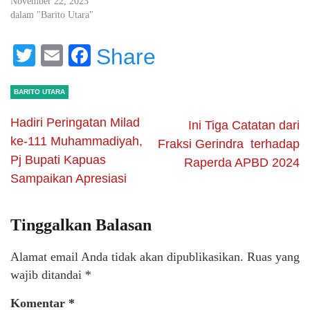
November 22, 2023
dalam "Barito Utara"
Twitter
Email
Facebook
Share
BARITO UTARA
Hadiri Peringatan Milad
Ini Tiga Catatan dari
ke-111 Muhammadiyah,
Fraksi Gerindra terhadap
Pj Bupati Kapuas
Raperda APBD 2024
Sampaikan Apresiasi
Tinggalkan Balasan
Alamat email Anda tidak akan dipublikasikan.
Ruas yang
wajib ditandai
*
Komentar
*