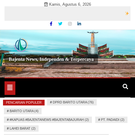
Skip
Kamis, Agustus 6, 2026
to
Selama
content
Bajenta News, Independen & Terpercaya
Toggle
navigation
#
DPRD BARITO UTARA (76)
PENCARIAN POPULER
#
BARITO UTARA (4)
#
#KAPUAS #BAJENTANEWS #BAJENTABAJURAH (2)
#
PT. PADAIDI (2)
#
LAHEI BARAT (2)