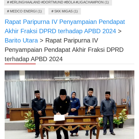
#
#ERLINGHAALAND #DORTMUND #BOLA #LIGACHAMPION (1)
#
MEDCO ENERGI (1)
#
SKK MIGAS (1)
Rapat Paripurna IV Penyampaian Pendapat
Akhir Fraksi DPRD terhadap APBD 2024
>
Barito Utara
>
Rapat Paripurna IV
Penyampaian Pendapat Akhir Fraksi DPRD
terhadap APBD 2024