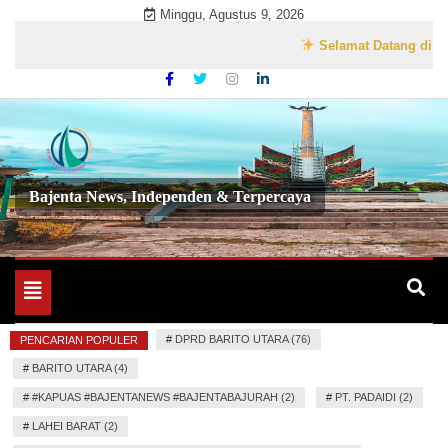
Skip
Minggu, Agustus 9, 2026
to
Selamat Datang di Website
content
Bajenta News, Independen & Terpercaya
Toggle
navigation
#
DPRD BARITO UTARA (76)
PENCARIAN POPULER
#
BARITO UTARA (4)
#
#KAPUAS #BAJENTANEWS #BAJENTABAJURAH (2)
#
PT. PADAIDI (2)
#
LAHEI BARAT (2)