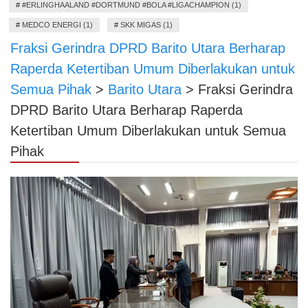
#
#ERLINGHAALAND #DORTMUND #BOLA #LIGACHAMPION (1)
#
MEDCO ENERGI (1)
#
SKK MIGAS (1)
Fraksi Gerindra DPRD Barito Utara Berharap
Raperda Ketertiban Umum Diberlakukan untuk
Semua Pihak
>
Barito Utara
>
Fraksi Gerindra
DPRD Barito Utara Berharap Raperda
Ketertiban Umum Diberlakukan untuk Semua
Pihak