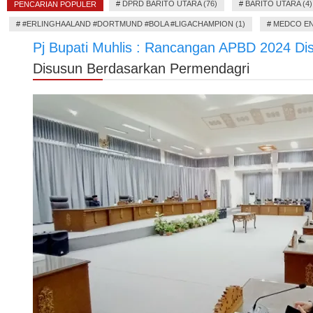
#
DPRD BARITO UTARA (76)
#
BARITO UTARA (4)
PENCARIAN POPULER
#
#ERLINGHAALAND #DORTMUND #BOLA #LIGACHAMPION (1)
#
MEDCO EN
Pj Bupati Muhlis : Rancangan APBD 2024 D
Disusun Berdasarkan Permendagri