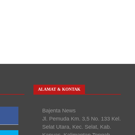
ALAMAT & KONTAK
Bajenta News
Jl. Pemuda Km. 3,5 No. 133 Kel.
Selat Utara, Kec. Selat, Kab.
Kapuas, Kalimantan Tengah