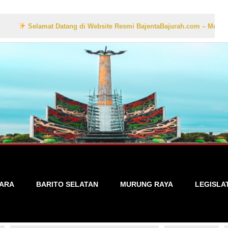
elamat Datang di Website Resmi BajentaBajurah.com – Media Informasi 
TARA
BARITO SELATAN
MURUNG RAYA
LEGISLA