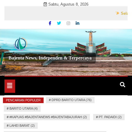
Skip
Sabtu, Agustus 8, 2026
to
Selamat Da
content
Bajenta News, Independen & Terpercaya
Toggle
navigation
#
DPRD BARITO UTARA (76)
PENCARIAN POPULER
#
BARITO UTARA (4)
#
#KAPUAS #BAJENTANEWS #BAJENTABAJURAH (2)
#
PT. PADAIDI (2)
#
LAHEI BARAT (2)