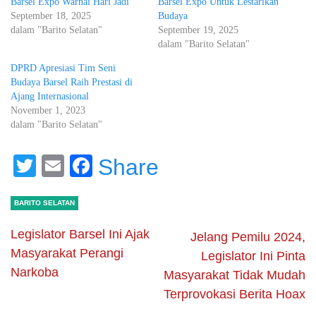
Barsel Expo Warnai Hari Jadi
Barsel Expo Untuk Lestarikan
September 18, 2025
Budaya
dalam "Barito Selatan"
September 19, 2025
dalam "Barito Selatan"
DPRD Apresiasi Tim Seni
Budaya Barsel Raih Prestasi di
Ajang Internasional
November 1, 2023
dalam "Barito Selatan"
Twitter
Email
Facebook
Share
BARITO SELATAN
Legislator Barsel Ini Ajak
Jelang Pemilu 2024,
Masyarakat Perangi
Legislator Ini Pinta
Narkoba
Masyarakat Tidak Mudah
Terprovokasi Berita Hoax