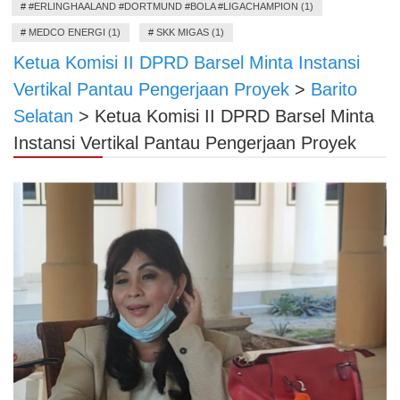
#
#ERLINGHAALAND #DORTMUND #BOLA #LIGACHAMPION (1)
#
MEDCO ENERGI (1)
#
SKK MIGAS (1)
Ketua Komisi II DPRD Barsel Minta Instansi
Vertikal Pantau Pengerjaan Proyek
>
Barito
Selatan
>
Ketua Komisi II DPRD Barsel Minta
Instansi Vertikal Pantau Pengerjaan Proyek