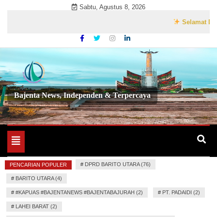
Skip
Sabtu, Agustus 8, 2026
to
Selamat Datang d
content
Bajenta News, Independen & Terpercaya
Toggle
navigation
#
DPRD BARITO UTARA (76)
PENCARIAN POPULER
#
BARITO UTARA (4)
#
#KAPUAS #BAJENTANEWS #BAJENTABAJURAH (2)
#
PT. PADAIDI (2)
#
LAHEI BARAT (2)