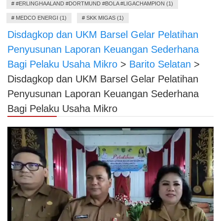
#
#ERLINGHAALAND #DORTMUND #BOLA #LIGACHAMPION (1)
#
MEDCO ENERGI (1)
#
SKK MIGAS (1)
Disdagkop dan UKM Barsel Gelar Pelatihan
Penyusunan Laporan Keuangan Sederhana
Bagi Pelaku Usaha Mikro
>
Barito Selatan
>
Disdagkop dan UKM Barsel Gelar Pelatihan
Penyusunan Laporan Keuangan Sederhana
Bagi Pelaku Usaha Mikro