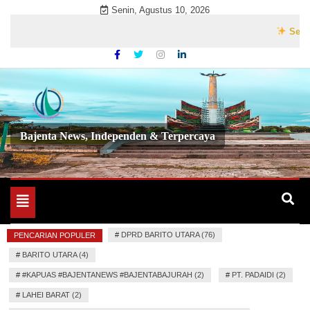
Skip
Senin, Agustus 10, 2026
to
Selamat Dat
content
Bajenta News, Independen & Terpercaya
Toggle
navigation
#
DPRD BARITO UTARA (76)
PENCARIAN POPULER
#
BARITO UTARA (4)
#
#KAPUAS #BAJENTANEWS #BAJENTABAJURAH (2)
#
PT. PADAIDI (2)
#
LAHEI BARAT (2)