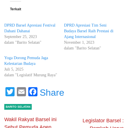
Terkait
DPRD Barsel Apresiasi Festival
DPRD Apresiasi Tim Seni
Dahani Dahanai
Budaya Barsel Raih Prestasi di
September 25, 2023
Ajang Internasional
dalam "Barito Selatan"
November 1, 2023
dalam "Barito Selatan"
Yoga Dorong Pemuda Jaga
Kelestarian Budaya
Juli 5, 2025
dalam "Legislatif Murung Raya"
Twitter
Email
Facebook
Share
BARITO SELATAN
Wakil Rakyat Barsel ini
Legislator Barsel :
Sebut Pemuda Agen