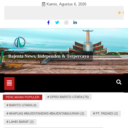
Skip
Kamis, Agustus 6, 2026
to
Selamat 
content
Bajenta News, Independen & Terpercaya
Toggle
navigation
#
DPRD BARITO UTARA (76)
PENCARIAN POPULER
#
BARITO UTARA (4)
#
#KAPUAS #BAJENTANEWS #BAJENTABAJURAH (2)
#
PT. PADAIDI (2)
#
LAHEI BARAT (2)