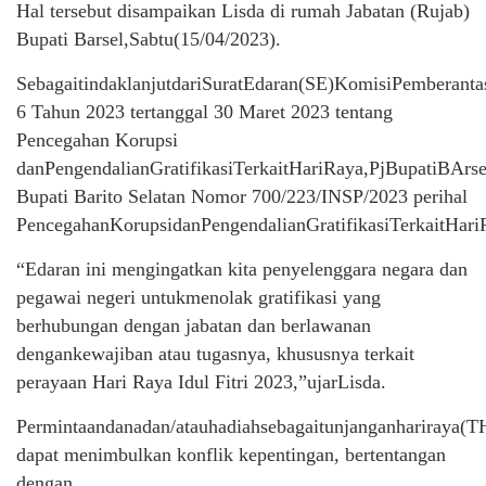
Hal tersebut disampaikan Lisda di rumah Jabatan (Rujab)
Bupati Barsel,Sabtu(15/04/2023).
SebagaitindaklanjutdariSuratEdaran(SE)KomisiPemberan
6 Tahun 2023 tertanggal 30 Maret 2023 tentang
Pencegahan Korupsi
danPengendalianGratifikasiTerkaitHariRaya,PjBupatiBArs
Bupati Barito Selatan Nomor 700/223/INSP/2023 perihal
PencegahanKorupsidanPengendalianGratifikasiTerkaitHari
“Edaran ini mengingatkan kita penyelenggara negara dan
pegawai negeri untukmenolak gratifikasi yang
berhubungan dengan jabatan dan berlawanan
dengankewajiban atau tugasnya, khususnya terkait
perayaan Hari Raya Idul Fitri 2023,”ujarLisda.
Permintaandanadan/atauhadiahsebagaitunjanganhariraya(T
dapat menimbulkan konflik kepentingan, bertentangan
dengan