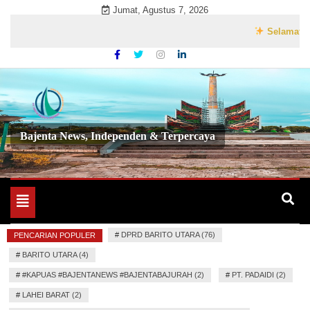
Skip
Jumat, Agustus 7, 2026
to
Selamat Datang
content
Bajenta News, Independen & Terpercaya
Toggle
navigation
#
DPRD BARITO UTARA (76)
PENCARIAN POPULER
#
BARITO UTARA (4)
#
#KAPUAS #BAJENTANEWS #BAJENTABAJURAH (2)
#
PT. PADAIDI (2)
#
LAHEI BARAT (2)