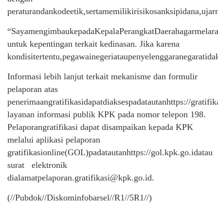
peraturandankodeetik,sertamemilikirisikosanksipidana,ujarn
“SayamengimbaukepadaKepalaPerangkatDaerahagarmelarangp
untuk kepentingan terkait kedinasan. Jika karena
kondisitertentu,pegawainegeriataupenyelenggaranegaratid
Informasi lebih lanjut terkait mekanisme dan formulir
pelaporan atas
penerimaangratifikasidapatdiaksespadatautanhttps://gratif
layanan informasi publik KPK pada nomor telepon 198.
Pelaporangratifikasi dapat disampaikan kepada KPK
melalui aplikasi pelaporan
gratifikasionline(GOL)padatautanhttps://gol.kpk.go.idatau
surat elektronik
dialamatpelaporan.gratifikasi@kpk.go.id.
(//Pubdok//Diskominfobarsel//R1//5R1//)