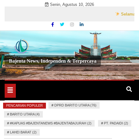
Skip
Senin, Agustus 10, 2026
to
Selamat Datang
content
Bajenta News, Independen & Terpercaya
Toggle
navigation
#
DPRD BARITO UTARA (76)
PENCARIAN POPULER
#
BARITO UTARA (4)
#
#KAPUAS #BAJENTANEWS #BAJENTABAJURAH (2)
#
PT. PADAIDI (2)
#
LAHEI BARAT (2)