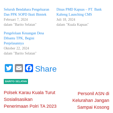
Seluruh Bendahara Pengeluaran
Dinas PMD Kapuas – PT. Bank
Dan PPK SOPD Ikuti Bimtek
Kalteng Launching CMS
Februari 7, 2024
Juli 18, 2024
dalam "Barito Selatan"
dalam "Kuala Kapuas"
Pengelolaan Keuangan Desa
Dibantu TPK, Begini
Penjelasannya
Oktober 22, 2024
dalam "Barito Selatan"
Twitter
Email
Facebook
Share
BARITO SELATAN
Polsek Karau Kuala Turut
Personil ASN di
Sosialisasikan
Kelurahan Jangan
Penerimaan Polri TA 2023
Sampai Kosong