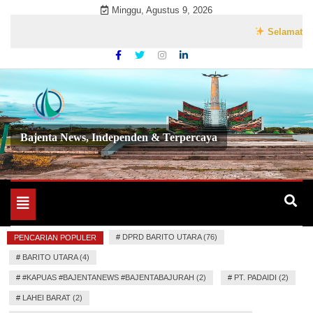
Skip
Minggu, Agustus 9, 2026
to
Selamat Datang 
content
Bajenta News, Independen & Terpercaya
Toggle
navigation
#
DPRD BARITO UTARA (76)
PENCARIAN POPULER
#
BARITO UTARA (4)
#
#KAPUAS #BAJENTANEWS #BAJENTABAJURAH (2)
#
PT. PADAIDI (2)
#
LAHEI BARAT (2)