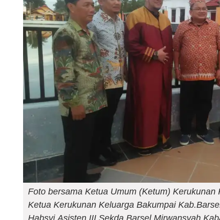
Foto bersama Ketua Umum (Ketum) Kerukunan K
Ketua Kerukunan Keluarga Bakumpai Kab.Barse
Habsyi,Asisten III Sekda Barsel Mirwansyah,Ka