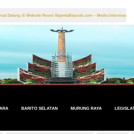
ebsite Resmi BajentaBajurah.com – Media Informasi Lokal yang Akurat
TARA
BARITO SELATAN
MURUNG RAYA
LEGISLA