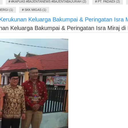
#
#KAPUAS #BAJENTANEWS #BAJENTABAJURAH (2)
#
PT. PADAIDI (2)
ERGI (1)
#
SKK MIGAS (1)
erukunan Keluarga Bakumpai & Peringatan Isra Mi
n Keluarga Bakumpai & Peringatan Isra Miraj di 