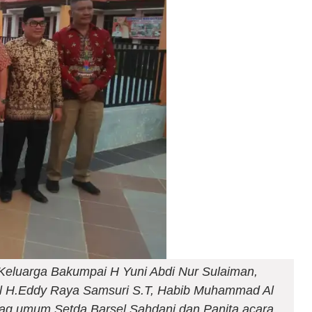
eluarga Bakumpai H Yuni Abdi Nur Sulaiman,
l H.Eddy Raya Samsuri S.T, Habib Muhammad Al
bag umum Setda Barsel Sahdani,dan Panita acara