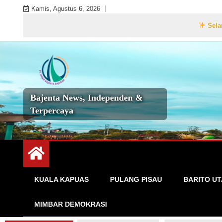
Skip
Kamis, Agustus 6, 2026
to
Selamat Datang di W
content
Bajenta News, Independen &
Terpercaya
KUALA KAPUAS
PULANG PISAU
BARITO U
MIMBAR DEMOKRASI