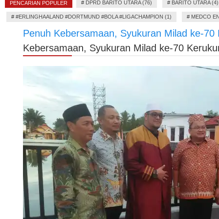
#
DPRD BARITO UTARA (76)
#
BARITO UTARA (4)
PENCARIAN POPULER
#
#ERLINGHAALAND #DORTMUND #BOLA #LIGACHAMPION (1)
#
MEDCO EN
Penuh Kebersamaan, Syukuran Milad ke-70 K
Kebersamaan, Syukuran Milad ke-70 Kerukuna