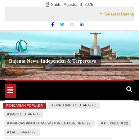
Skip
Sabtu, Agustus 8, 2026
to
Selamat Datang di Webs
content
Bajenta News, Independen & Terpercaya
Toggle
navigation
#
DPRD BARITO UTARA (76)
PENCARIAN POPULER
#
BARITO UTARA (4)
#
#KAPUAS #BAJENTANEWS #BAJENTABAJURAH (2)
#
PT. PADAIDI (2)
#
LAHEI BARAT (2)