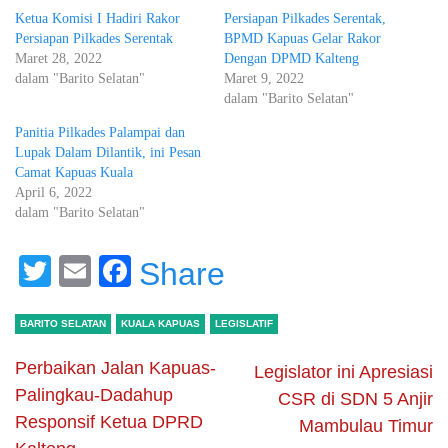
Ketua Komisi I Hadiri Rakor
Persiapan Pilkades Serentak,
Persiapan Pilkades Serentak
BPMD Kapuas Gelar Rakor
Maret 28, 2022
Dengan DPMD Kalteng
dalam "Barito Selatan"
Maret 9, 2022
dalam "Barito Selatan"
Panitia Pilkades Palampai dan
Lupak Dalam Dilantik, ini Pesan
Camat Kapuas Kuala
April 6, 2022
dalam "Barito Selatan"
Twitter
Email
Facebook
Share
BARITO SELATAN
KUALA KAPUAS
LEGISLATIF
Perbaikan Jalan Kapuas-
Legislator ini Apresiasi
Palingkau-Dadahup
CSR di SDN 5 Anjir
Responsif Ketua DPRD
Mambulau Timur